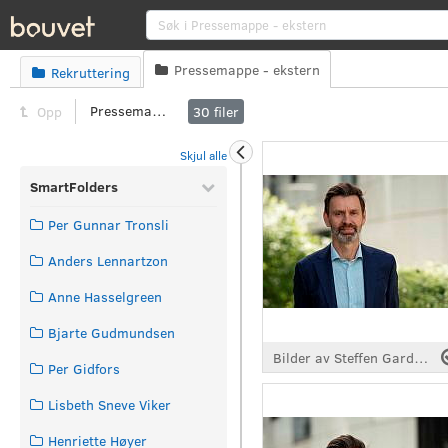
Søk
Pressemappe - ekstern
Rekruttering


Pressemappe - ekstern
Opp
30
filer
Skjul alle
SmartFolders
Per Gunnar Tronsli
Anders Lennartzon
Anne Hasselgreen
Bjarte Gudmundsen
Bilder av Steffen Garder, CFO, Bouvet
Per Gidfors
Lisbeth Sneve Viker
Henriette Høyer