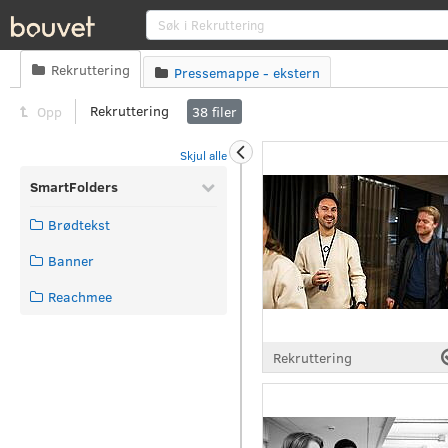
Søk
Rekruttering

Pressemappe - ekstern

Rekruttering
Opp
38
filer
Skjul alle
SmartFolders
Brødtekst
Banner
Reachmee
Rekruttering